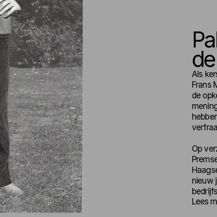
Pa
de
Als ker
Frans 
de opko
mening
hebben 
verfraa
Op ver
Premsel
Haagse 
nieuw j
bedrijf
Lees m